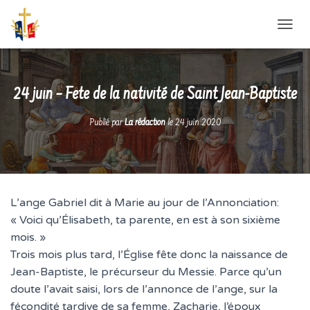
D
É
P
L
I
24 juin – Fête de la nativité de Saint Jean-Baptiste
E
R
Publié par
La rédaction
le
24 juin 2020
L
A
N
A
V
I
L’ange Gabriel dit à Marie au jour de l’Annonciation:
G
« Voici qu’Élisabeth, ta parente, en est à son sixième
A
T
mois. »
I
Trois mois plus tard, l’Église fête donc la naissance de
O
Jean-Baptiste, le précurseur du Messie. Parce qu’un
N
doute l’avait saisi, lors de l’annonce de l’ange, sur la
fécondité tardive de sa femme, Zacharie, l’époux