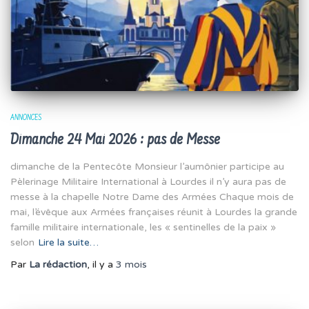
ANNONCES
Dimanche 24 Mai 2026 : pas de Messe
dimanche de la Pentecôte Monsieur l’aumônier participe au
Pèlerinage Militaire International à Lourdes il n’y aura pas de
messe à la chapelle Notre Dame des Armées Chaque mois de
mai, l’évêque aux Armées françaises réunit à Lourdes la grande
famille militaire internationale, les « sentinelles de la paix »
selon
Lire la suite…
Par
La rédaction
, il y a
3 mois