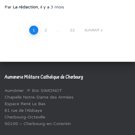
Par
La rédaction
, il y a
3 mois
Pagination
1
2
…
22
SUIVANT
des
publications
Aumônerie Militaire Catholique de Cherbourg
Aumônier : P. Eric SIMONOT
Chapelle Notre-Dame des Armées
Espace René Le Bas
61 rue de l’Abbaye
Cherbourg-Octeville
50100 – Cherbourg-en-Cotentin